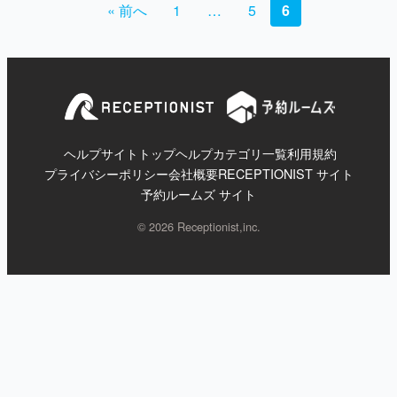
« 前へ
1
ペ
…
5
6
ー
ジ
送
り
ヘルプサイトトップ
ヘルプカテゴリ一覧
利用規約
プライバシーポリシー
会社概要
RECEPTIONIST サイト
予約ルームズ サイト
© 2026 Receptionist,inc.