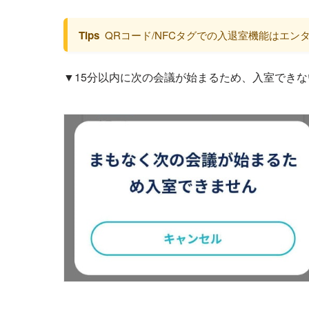
Tips
QRコード/NFCタグでの入退室機能はエ
▼15分以内に次の会議が始まるため、入室でき