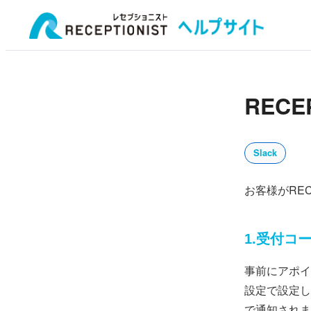
REC
Slack
お客様がRE
1.受付コ
事前にアポイ
設定で設定し
で通知されま