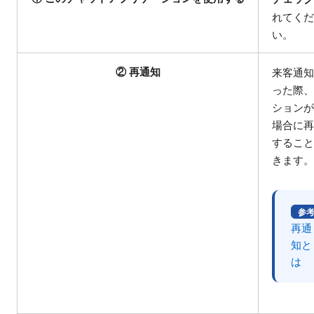
れてく
い。
② 再通知
来客通
った際
ション
場合に
するこ
きます
参
再通
知と
は