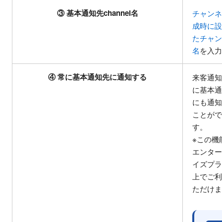
③ 基本通知先channel名
チャン
成時に
たチャ
名
を入
④ 常に基本通知先に通知する
来客通
に基本
にも通
ことが
す。
※この機
エンタ
イズプ
上でご
ただけ