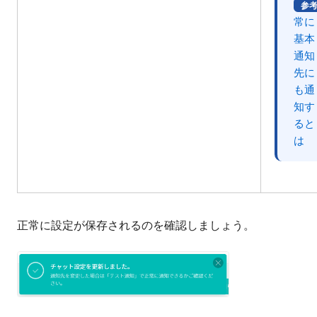
参
常に
基本
通知
先に
も通
知す
ると
は
正常に設定が保存されるのを確認しましょう。