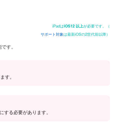
iPadは
iOS12 以上
が必要です。（
サポート対象
は最新iOSの2世代前以降）
能です。
します。
効にする必要があります。