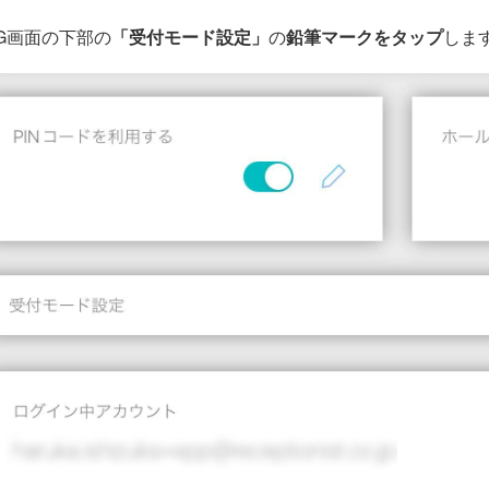
NG画面の下部の
「受付モード設定」
の
鉛筆マークをタップ
しま