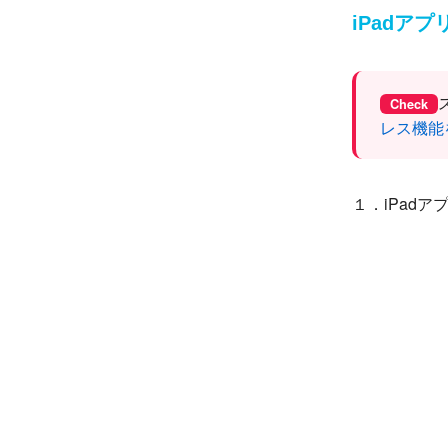
iPadア
Check
レス機能
１．iPad