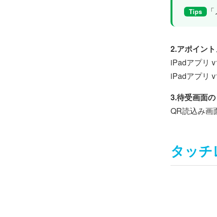
「
Tips
2.アポイン
iPadアプリ
iPadアプ
3.待受画面
QR読込み画
タッチ