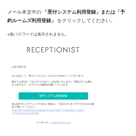
メール本文中の
「受付システム利用登録」または「予
約ルームズ利用登録」
をクリックしてください。
※仮パスワードは表示されません。