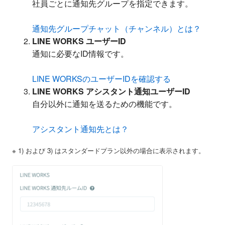
社員ごとに通知先グループを指定できます。
通知先グループチャット（チャンネル）とは？
LINE WORKS ユーザーID
通知に必要なID情報です。
LINE WORKSのユーザーIDを確認する
LINE WORKS アシスタント通知ユーザーID
自分以外に通知を送るための機能です。
アシスタント通知先とは？
※ 1) および 3) はスタンダードプラン以外の場合に表示されます。