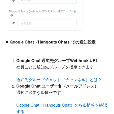
■ Google Chat（Hangouts Chat）での通知設定
Google Chat 通知先グループWebhook URL
社員ごとに通知先グループを指定できます。
通知先グループチャット（チャンネル）とは？
Google Chat ユーザー名（メールアドレス）
通知に必要なID情報です。
Google Chat（Hangouts Chat）の各ID情報を確認
する