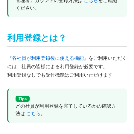
管理者アカウントの登録方法は
こちら
をご確認
ください。
利用登録とは？
『各社員が利用登録後に使える機能』
をご利用いただく
には、社員の皆様による利用登録が必要です。
利用登録なしでも受付機能はご利用いただけます。
Tips
どの社員が利用登録を完了しているかの確認方
法は
こちら
。