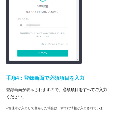
手順4：登録画面で必須項目を入力
登録画面が表示されますので、
必須項目をすべてご入力
ください。
※管理者が入力して登録した場合は、すでに情報が入力されていま