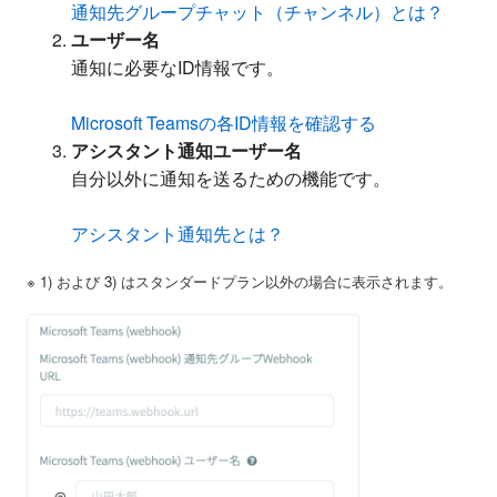
通知先グループチャット（チャンネル）とは？
ユーザー名
通知に必要なID情報です。
Microsoft Teamsの各ID情報を確認する
アシスタント通知ユーザー名
自分以外に通知を送るための機能です。
アシスタント通知先とは？
※ 1) および 3) はスタンダードプラン以外の場合に表示されます。