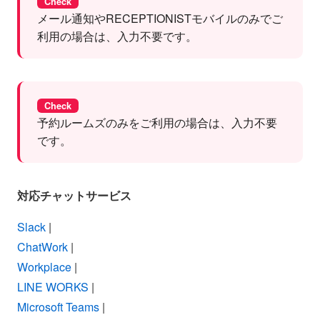
Check
メール通知やRECEPTIONISTモバイルのみでご
利用の場合は、入力不要です。
Check
予約ルームズのみをご利用の場合は、入力不要
です。
対応チャットサービス
Slack
|
ChatWork
|
Workplace
|
LINE WORKS
|
Microsoft Teams
|