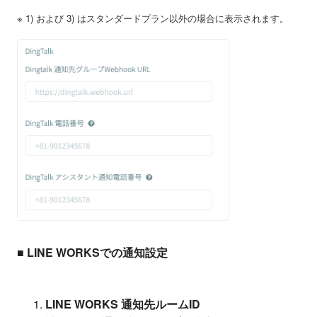
※ 1) および 3) はスタンダードプラン以外の場合に表示されます。
■ LINE WORKSでの通知設定
LINE WORKS 通知先ルームID