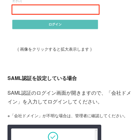
( 画像をクリックすると拡大表示します )
SAML認証を設定している場合
SAML認証のログイン画面が開きますので、「会社ドメ
イン」を入力してログインしてください。
※「会社ドメイン」が不明な場合は、管理者に確認してください。