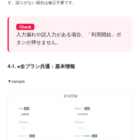
す。誤りがない場合は修正不要です。
Check
入力漏れや誤入力がある場合、「利用開始」ボ
タンが押せません。
4-1. ※全プラン共通：基本情報
▼sample