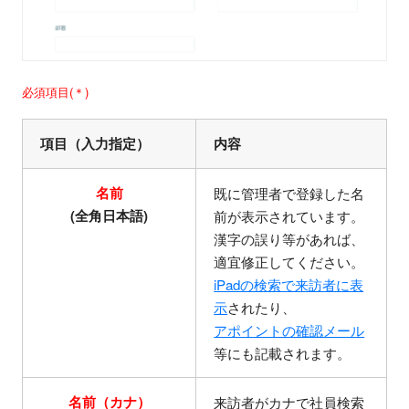
必須項目(＊)
項目（入力指定）
内容
名前
既に管理者で登録した名
(全角日本語)
前が表示されています。
漢字の誤り等があれば、
適宜修正してください。
iPadの検索で来訪者に表
示
されたり、
アポイントの確認メール
等にも記載されます。
名前（カナ）
来訪者がカナで社員検索