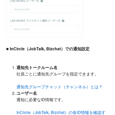
■ InCircle（JobTalk, Bizchat）での通知設定
通知先トークルーム名
社員ごとに通知先グループを指定できます。
通知先グループチャット（チャンネル）とは？
ユーザー名
通知に必要なID情報です。
InCircle（JobTalk, Bizchat）の各ID情報を確認す